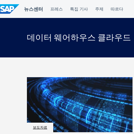
컨
텐
츠
건
너
뛰
데이터 웨어하우스 클라우드
기
보도자료