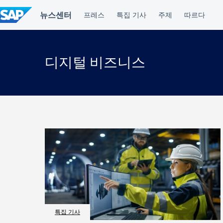
컨
텐
츠
건
너
뛰
디지털 비즈니스
기
특집 기사