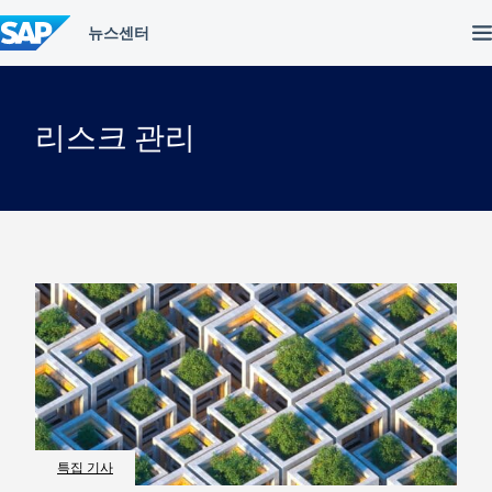
컨
텐
츠
건
너
뛰
리스크 관리
기
특집 기사