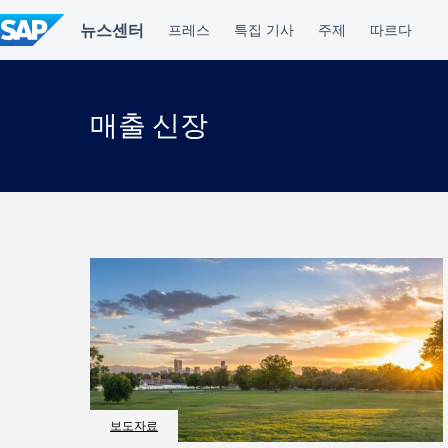
컨
텐
츠
건
너
뛰
매출 신장
기
보도자료