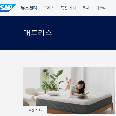
컨
텐
츠
건
너
뛰
매트리스
기
특집 기사