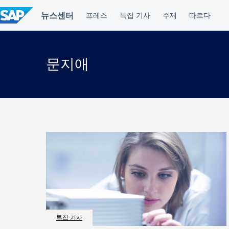
컨
텐
츠
건
너
뛰
문지애
기
특집 기사