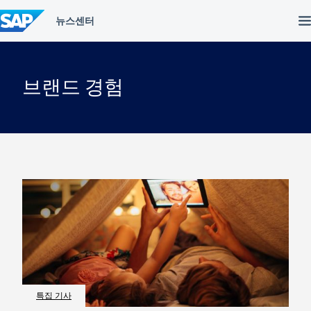
컨
텐
츠
건
너
뛰
브랜드 경험
기
특집 기사