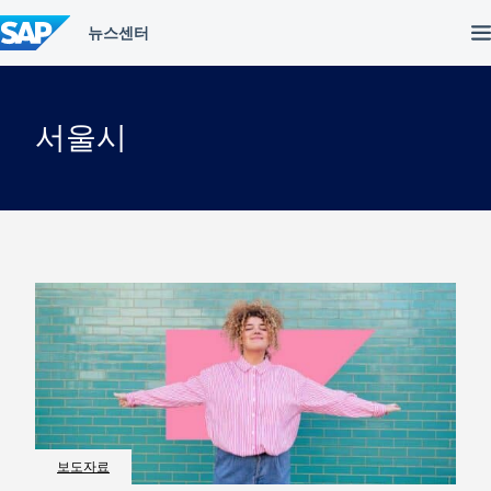
컨
텐
츠
건
너
뛰
서울시
기
보도자료