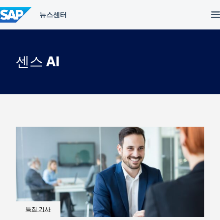
컨
텐
츠
건
너
뛰
센스 AI
기
특집 기사