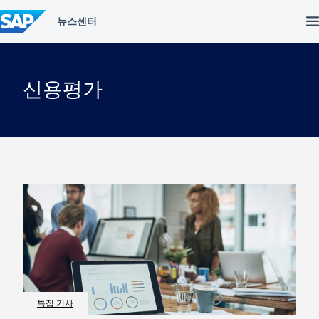
컨
텐
츠
건
너
뛰
신용평가
기
특집 기사