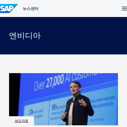
컨
텐
츠
건
너
뛰
엔비디아
기
보도자료