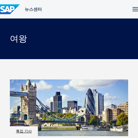
컨
텐
츠
건
너
뛰
여왕
기
특집 기사