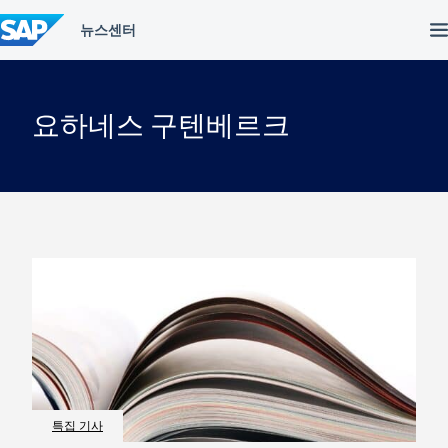
컨
텐
츠
건
너
뛰
요하네스 구텐베르크
기
특집 기사