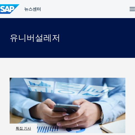
컨
텐
츠
건
너
뛰
유니버설레저
기
특집 기사