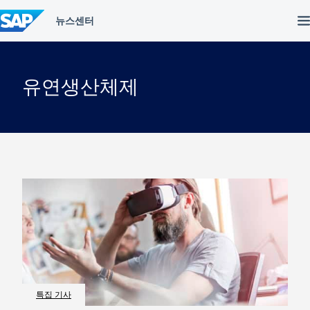
컨
텐
츠
건
너
뛰
유연생산체제
기
특집 기사