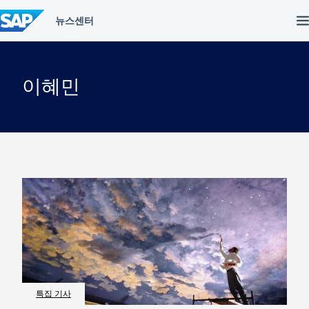
컨
텐
츠
건
너
뛰
이혜민
기
특집 기사