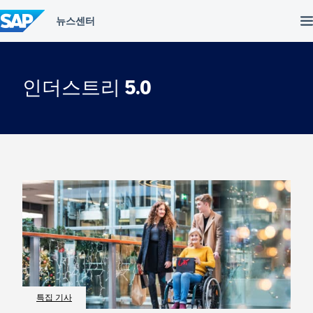
컨
텐
츠
건
너
뛰
인더스트리 5.0
기
특집 기사