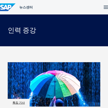
컨
텐
츠
건
너
뛰
인력 증강
기
특집 기사