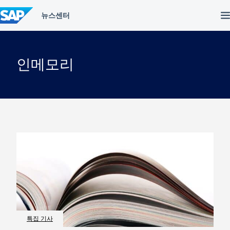
컨
텐
츠
건
너
뛰
인메모리
기
특집 기사