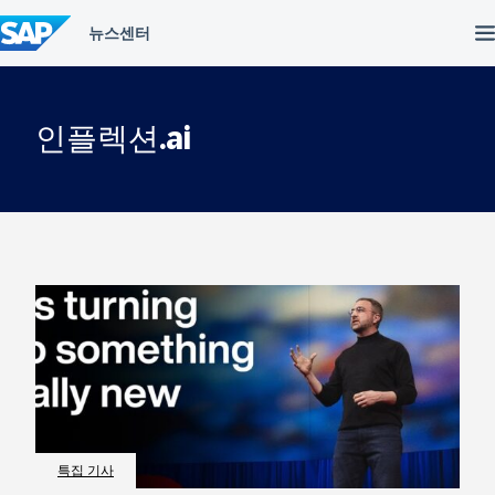
컨
텐
츠
건
너
뛰
인플렉션.ai
기
특집 기사