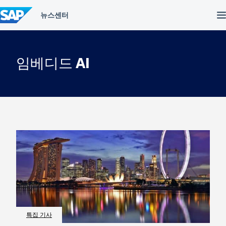
컨
텐
츠
건
너
뛰
임베디드 AI
기
특집 기사