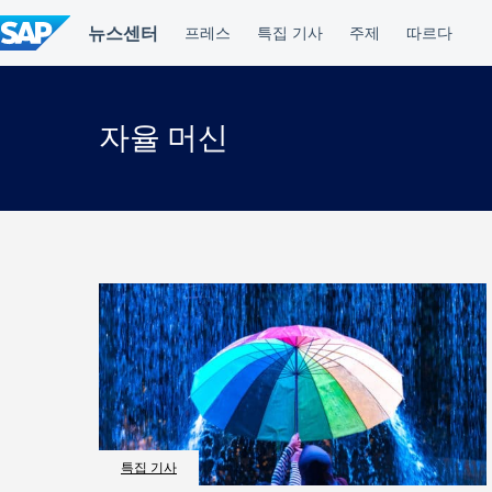
컨
텐
츠
건
너
뛰
자율 머신
기
특집 기사