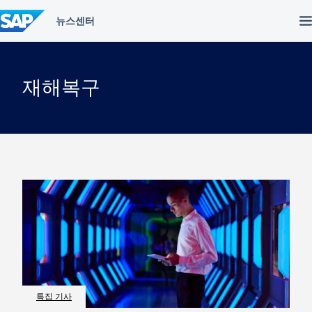
컨
텐
츠
건
너
뛰
재해복구
기
특집 기사