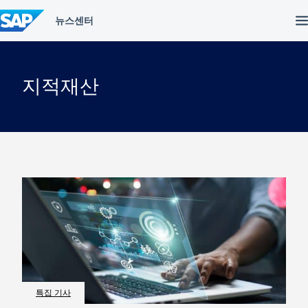
컨
텐
츠
건
너
뛰
지적재산
기
특집 기사