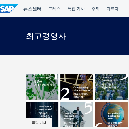
컨
텐
츠
건
너
뛰
최고경영자
기
특집 기사