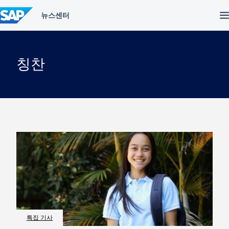
컨
텐
츠
건
너
뛰
칭찬
기
특집 기사