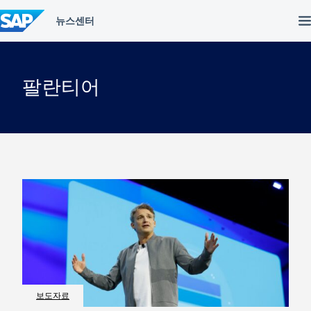
컨
텐
츠
건
너
뛰
팔란티어
기
보도자료