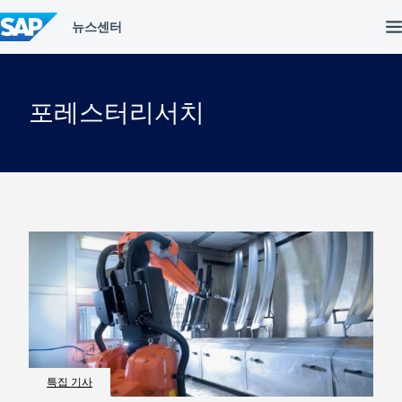
컨
텐
츠
건
너
뛰
포레스터리서치
기
특집 기사