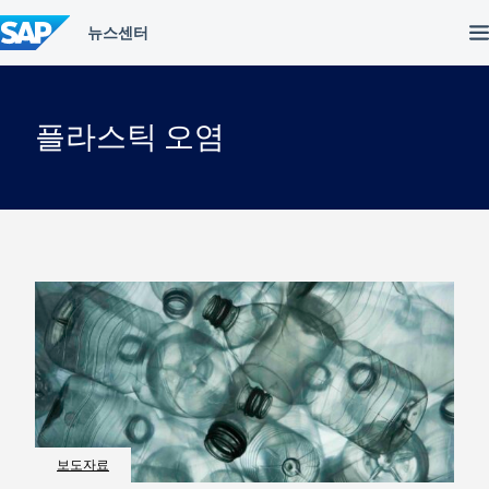
컨
텐
츠
건
너
뛰
플라스틱 오염
기
보도자료