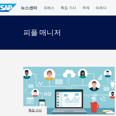
컨
텐
츠
건
너
뛰
피플 매니저
기
특집 기사