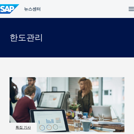
컨
텐
츠
건
너
뛰
한도관리
기
특집 기사