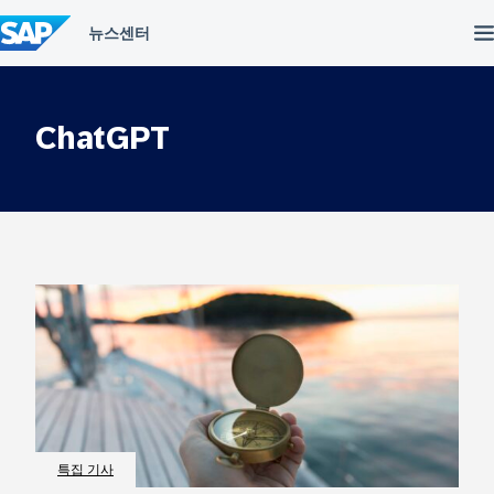
컨
텐
츠
건
너
뛰
ChatGPT
기
특집 기사