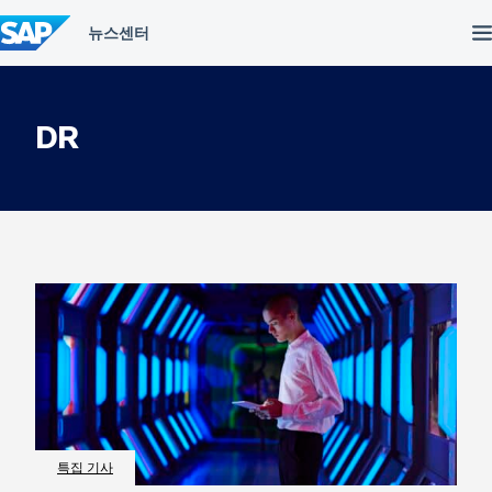
컨
텐
츠
건
너
뛰
DR
기
특집 기사