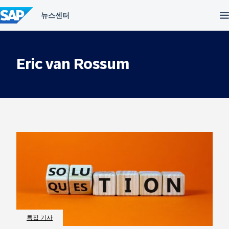
컨
텐
츠
건
너
뛰
Eric van Rossum
기
특집 기사