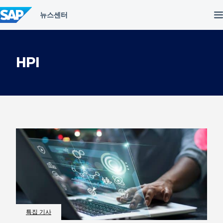
컨
텐
츠
건
너
뛰
HPI
기
특집 기사