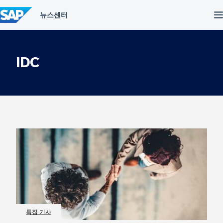
컨
텐
츠
건
너
뛰
IDC
기
특집 기사