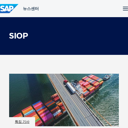
컨
텐
츠
건
너
뛰
SIOP
기
특집 기사