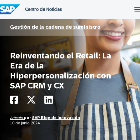
Saltar
al
contenido
Gestión de la cadena de suministro
Reinventando el Retail: La
Era de la
Hiperpersonalización con
SAP CRM y CX
Artículo
por
SAP Blog de Innovación
10 de junio, 2024