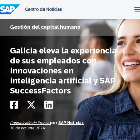
Saltar
al
contenido
Gestión del capital humano
Galicia eleva la experiencia
de sus empleados con
innovaciones en
inteligencia artificial y SAP
SuccessFactors
Comunicado de Prensa
por
SAP Noticias
30 de octubre, 2024