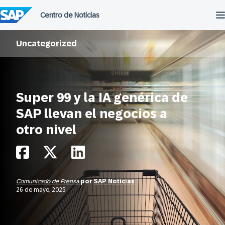
Saltar
al
contenido
Uncategorized
Super 99 y la IA genérica de
SAP llevan el negocios a
otro nivel
Comunicado de Prensa
por
SAP Noticias
26 de mayo, 2025