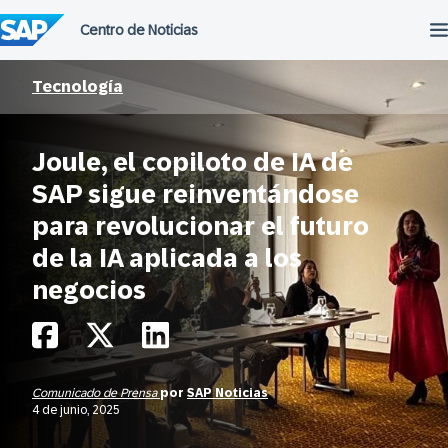
Saltar
al
contenido
Tecnología
Joule, el copiloto de IA de
SAP sigue reinventándose
para revolucionar el futuro
de la IA aplicada a los
negocios
Comunicado de Prensa
por
SAP Noticias
4 de junio, 2025