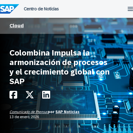
Saltar
al
contenido
Cloud
Colombina Impulsa la
armonización de procesos
y el crecimiento global con
SAP
Comunicado de Prensa
por
SAP Noticias
13 de enero, 2026