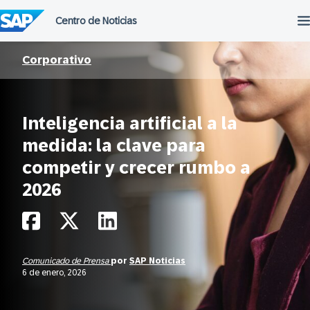
Saltar
al
contenido
Corporativo
Inteligencia artificial a la
medida: la clave para
competir y crecer rumbo a
2026
Comunicado de Prensa
por
SAP Noticias
6 de enero, 2026