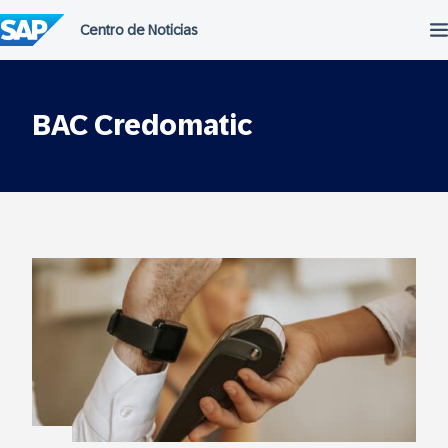
Saltar
al
contenido
BAC Credomatic