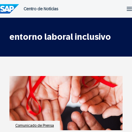
Saltar
al
contenido
entorno laboral inclusivo
Comunicado de Prensa