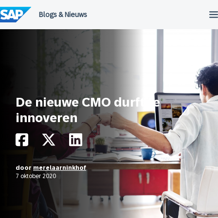
Meteen
naar
de
inhoud
De nieuwe CMO durft te
innoveren
door
merelaarninkhof
7 oktober 2020