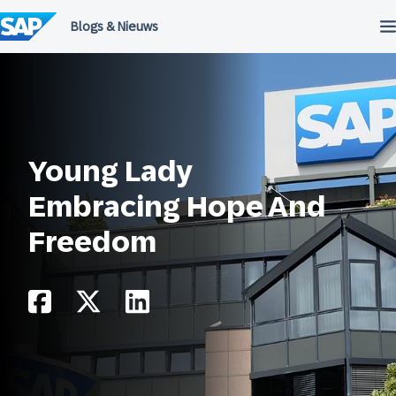
Meteen
naar
de
inhoud
Young Lady
Embracing Hope And
Freedom