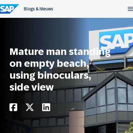
Meteen
naar
de
inhoud
Mature man standing
on empty beach,
using binoculars,
side view