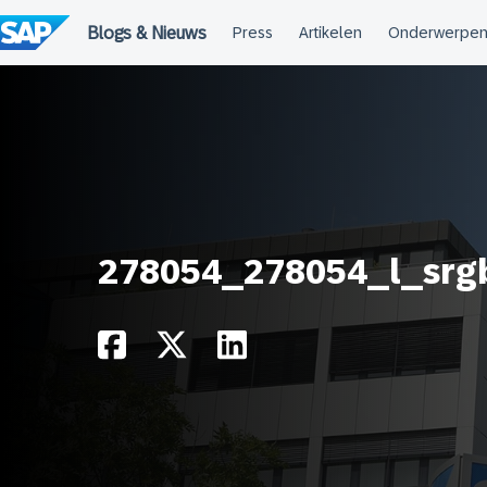
Meteen
naar
de
inhoud
278054_278054_l_srg