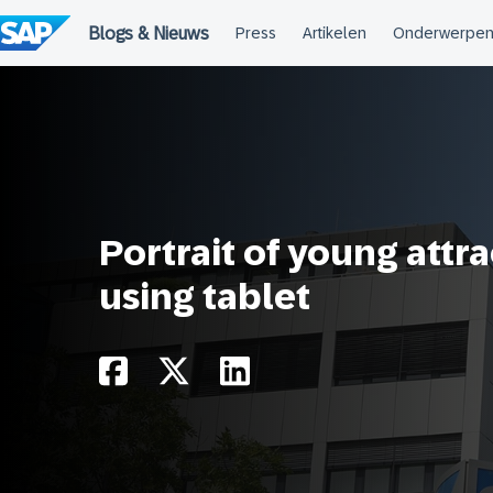
Meteen
naar
de
inhoud
Portrait of young att
using tablet